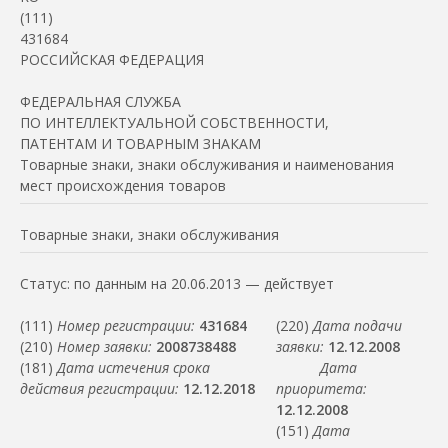
(111)
Патент и товарный знак - это инструменты вывода товара на
431684
РОССИЙСКАЯ ФЕДЕРАЦИЯ
Патенты работают, если правильно составлена формула изо
ФЕДЕРАЛЬНАЯ СЛУЖБА
ПО ИНТЕЛЛЕКТУАЛЬНОЙ СОБСТВЕННОСТИ,
ПАТЕНТАМ И ТОВАРНЫМ ЗНАКАМ
Товарные знаки, знаки обслуживания и наименования
мест происхождения товаров
Товарные знаки, знаки обслуживания
Статус: по данным на 20.06.2013 — действует
(111)
Номер регистрации:
431684
(220)
Дата подачи
(210)
Номер заявки:
2008738488
заявки:
12.12.2008
(181)
Дата истечения срока
Дата
действия регистрации:
12.12.2018
приоритета:
12.12.2008
(151)
Дата